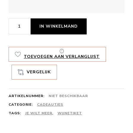
Wijnetiket
IN WINKELMAND
Je
wilt
meer
TOEVOEGEN AAN VERLANGLIJST
aantal
VERGELIJK
ARTIKELNUMMER:
NIET BESCHIKBAAR
CATEGORIE:
CADEAUTJES
TAGS:
JE WILT MEER
,
WIJNETIKET