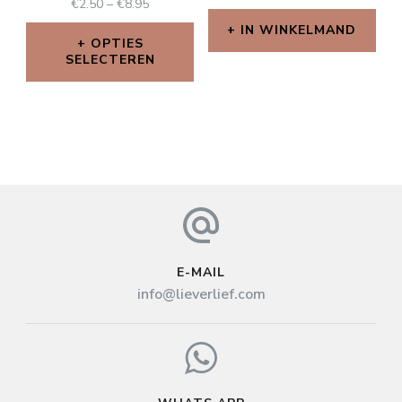
€
2.50
–
€
8.95
IN WINKELMAND
OPTIES
SELECTEREN
E-MAIL
info@lieverlief.com