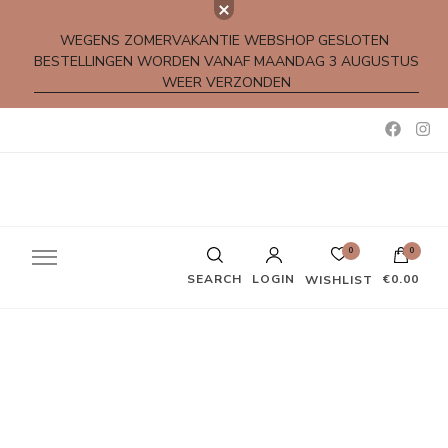
WEGENS ZOMERVAKANTIE WEBSHOP GESLOTEN
BESTELLINGEN WORDEN VANAF MAANDAG 3 AUGUSTUS
WEER VERZONDEN
Kleine rijmpjes en gedichtjes
0
0
SEARCH
LOGIN
€0.00
WISHLIST