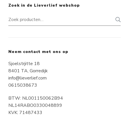
Zoek in de Lieverlief webshop
Zoeken
naar:
Neem contact met ons op
Sjoelstrjitte 18
8401 TA, Gorredijk
info@lieverlief.com
0615038673
BTW: NL001150062B94
NL14RABO0330048899
KVK: 71487433