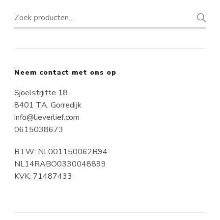
Zoeken
naar:
Neem contact met ons op
Sjoelstrjitte 18
8401 TA, Gorredijk
info@lieverlief.com
0615038673
BTW: NL001150062B94
NL14RABO0330048899
KVK: 71487433