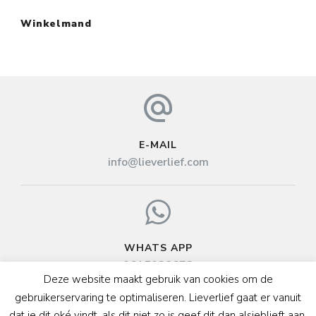
Winkelmand
E-MAIL
info@lieverlief.com
WHATS APP
0615038673
Deze website maakt gebruik van cookies om de
gebruikerservaring te optimaliseren. Lieverlief gaat er vanuit
dat je dit oké vindt, als dit niet zo is geef dit dan alsjeblieft aan.