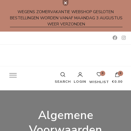
WEGENS ZOMERVAKANTIE WEBSHOP GESLOTEN
BESTELLINGEN WORDEN VANAF MAANDAG 3 AUGUSTUS
WEER VERZONDEN
Kleine rijmpjes en gedichtjes
0
0
SEARCH
LOGIN
€0.00
WISHLIST
Algemene
Voorwaarden