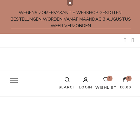
WEGENS ZOMERVAKANTIE WEBSHOP GESLOTEN
BESTELLINGEN WORDEN VANAF MAANDAG 3 AUGUSTUS
WEER VERZONDEN
Kleine rijmpjes en gedichtjes
0
0
SEARCH
LOGIN
€0.00
WISHLIST