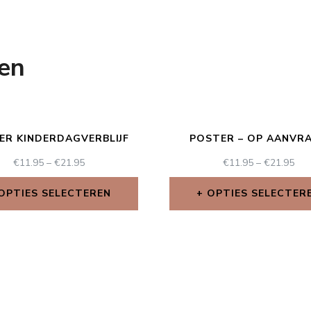
en
ER KINDERDAGVERBLIJF
POSTER – OP AANVR
€
11.95
–
€
21.95
€
11.95
–
€
21.95
OPTIES SELECTEREN
OPTIES SELECTER