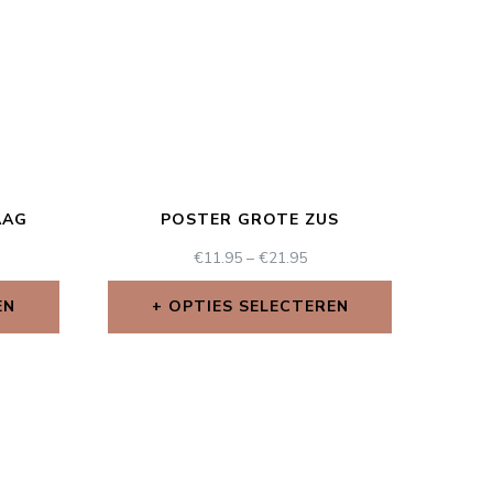
AAG
POSTER GROTE ZUS
€
11.95
–
€
21.95
EN
OPTIES SELECTEREN