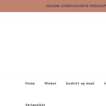
WEGENS ZOMERVAKANTIE WEBSHOP
Kleine rijmpjes en gedichtjes
Home
Winkel
Gedicht op maat
I
Verlanglijst