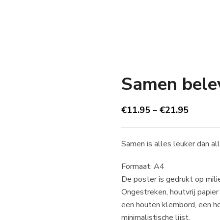
Samen bele
€
11.95
–
€
21.95
Samen is alles leuker dan al
Formaat: A4
De poster is gedrukt op milie
Ongestreken, houtvrij papie
een houten klembord, een ho
minimalistische lijst.