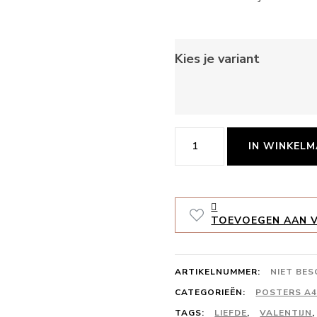
Kies je variant
Samen
IN WINKEL
beleven
we
A4
TOEVOEGEN AAN V
aantal
ARTIKELNUMMER:
NIET BE
CATEGORIEËN:
POSTERS A
TAGS:
LIEFDE
,
VALENTIJN