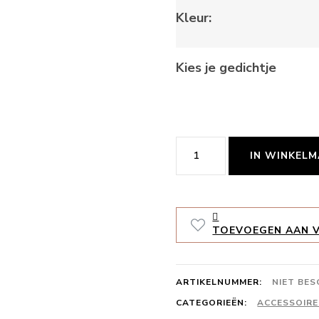
Kleur:
Kies je gedichtje
Lijstje
IN WINKEL
droogbloem
mama
-
TOEVOEGEN AAN V
2
versies
ARTIKELNUMMER:
NIET BE
aantal
CATEGORIEËN:
ACCESSOIRES