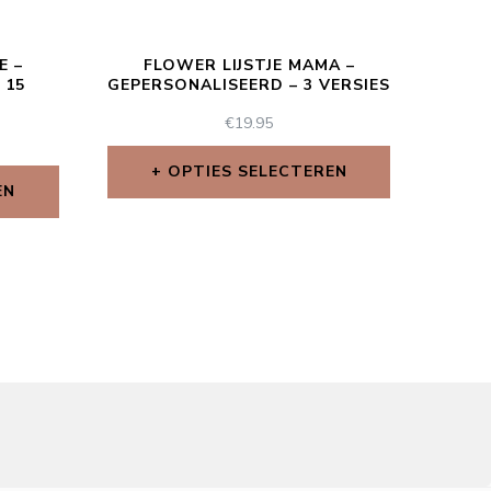
E –
FLOWER LIJSTJE MAMA –
 15
GEPERSONALISEERD – 3 VERSIES
€
19.95
OPTIES SELECTEREN
EN