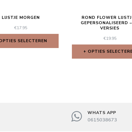
LIJSTJE MORGEN
ROND FLOWER LIJSTJ
GEPERSONALISEERD –
€
17.95
VERSIES
€
19.95
OPTIES SELECTEREN
OPTIES SELECTER
WHATS APP
0615038673