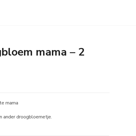
ogbloem mama – 2
fste mama
een ander droogbloemetje.