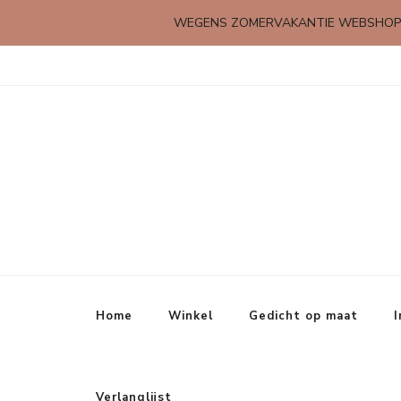
WEGENS ZOMERVAKANTIE WEBSHOP
Kleine rijmpjes en gedichtjes
Home
Winkel
Gedicht op maat
I
Verlanglijst