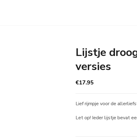
Lijstje dro
versies
€
17.95
Lief rijmpje voor de allerlie
Let op! Ieder lijstje bevat 