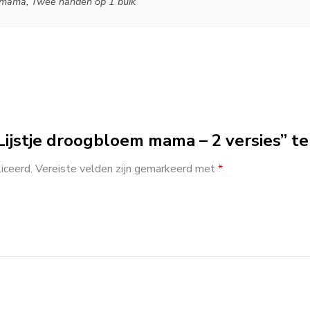
 mama, Twee handen op 1 buik
ijstje droogbloem mama – 2 versies” t
iceerd.
Vereiste velden zijn gemarkeerd met
*