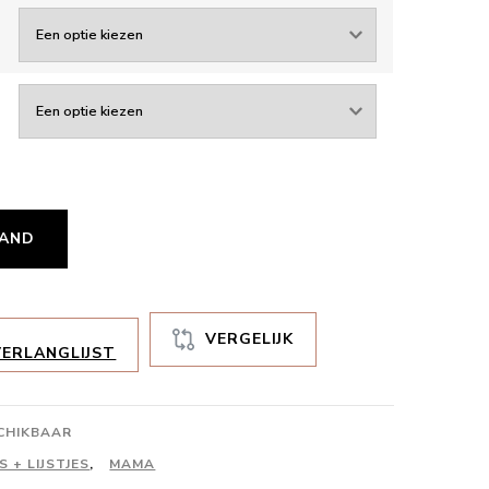
MAND
VERGELIJK
ERLANGLIJST
SCHIKBAAR
 + LIJSTJES
,
MAMA