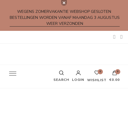
WEGENS ZOMERVAKANTIE WEBSHOP GESLOTEN
BESTELLINGEN WORDEN VANAF MAANDAG 3 AUGUSTUS
WEER VERZONDEN
Kleine rijmpjes en gedichtjes
0
0
SEARCH
LOGIN
€0.00
WISHLIST