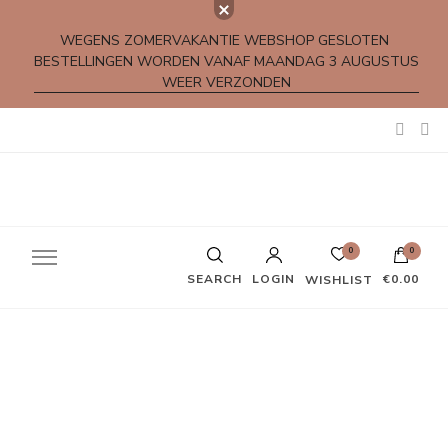
WEGENS ZOMERVAKANTIE WEBSHOP GESLOTEN
BESTELLINGEN WORDEN VANAF MAANDAG 3 AUGUSTUS
WEER VERZONDEN
Kleine rijmpjes en gedichtjes
0
0
SEARCH
LOGIN
€0.00
WISHLIST