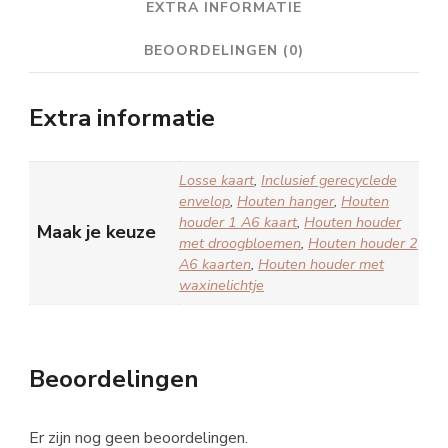
EXTRA INFORMATIE
BEOORDELINGEN (0)
Extra informatie
Losse kaart
,
Inclusief gerecyclede
envelop
,
Houten hanger
,
Houten
houder 1 A6 kaart
,
Houten houder
Maak je keuze
met droogbloemen
,
Houten houder 2
A6 kaarten
,
Houten houder met
waxinelichtje
Beoordelingen
Er zijn nog geen beoordelingen.