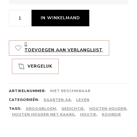
Maak
IN WINKELMAND
van
maandag
een
TOEVOEGEN AAN VERLANGLIJST
feestje
aantal
VERGELIJK
ARTIKELNUMMER:
NIET BESCHIKBAAR
CATEGORIEËN:
KAARTEN A6
,
LEVEN
TAGS:
DROOGBLOEM
,
GEDICHTJE
,
HOUTEN HOUDER
,
HOUTEN HOUDER MET KAARS
,
HOUTJE
,
KOORDJE