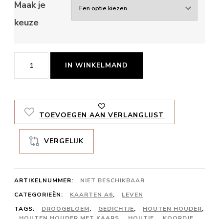
Maak je
keuze
Ontdek
IN WINKELMAND
de
hele
wereld
TOEVOEGEN AAN VERLANGLIJST
aantal
VERGELIJK
ARTIKELNUMMER:
NIET BESCHIKBAAR
CATEGORIEËN:
KAARTEN A6
,
LEVEN
TAGS:
DROOGBLOEM
,
GEDICHTJE
,
HOUTEN HOUDER
,
HOUTEN HOUDER MET KAARS
,
HOUTJE
,
KOORDJE