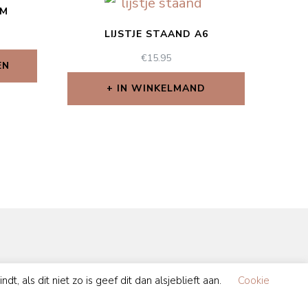
EM
LIJSTJE STAAND A6
€
15.95
EN
IN WINKELMAND
, als dit niet zo is geef dit dan alsjeblieft aan.
Cookie