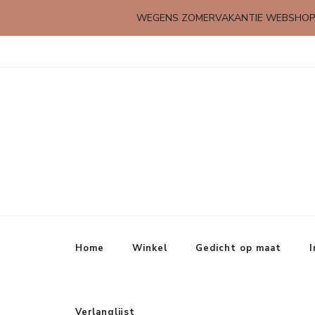
WEGENS ZOMERVAKANTIE WEBSHOP
Kleine rijmpjes en gedichtjes
Home
Winkel
Gedicht op maat
I
Verlanglijst