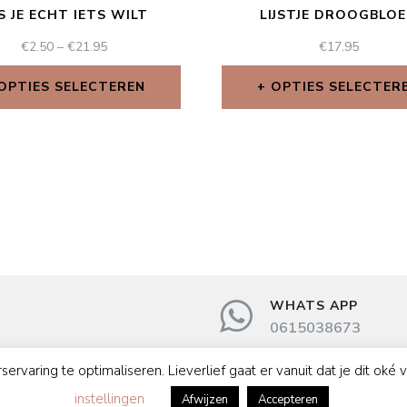
S JE ECHT IETS WILT
LIJSTJE DROOGBLO
€
2.50
–
€
21.95
€
17.95
OPTIES SELECTEREN
OPTIES SELECTER
WHATS APP
0615038673
ring te optimaliseren. Lieverlief gaat er vanuit dat je dit oké vindt
atement
instellingen
Afwijzen
Accepteren