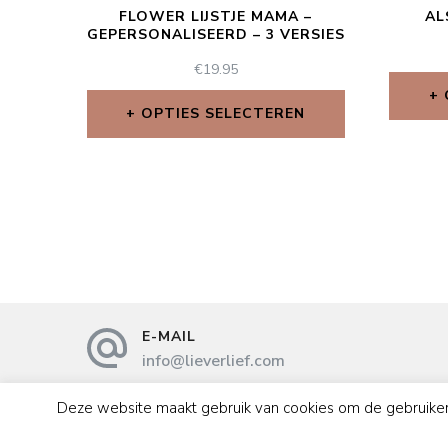
FLOWER LIJSTJE MAMA –
AL
GEPERSONALISEERD – 3 VERSIES
€
19.95
OPTIES SELECTEREN
E-MAIL
info@lieverlief.com
Deze website maakt gebruik van cookies om de gebruikerserva
© Copyright 2026
. All Rights Reserved.
Privacy St