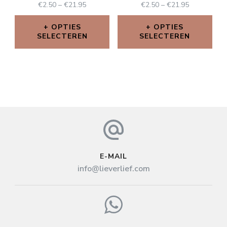
€
2.50
–
€
21.95
€
2.50
–
€
21.95
OPTIES
OPTIES
SELECTEREN
SELECTEREN
E-MAIL
info@lieverlief.com