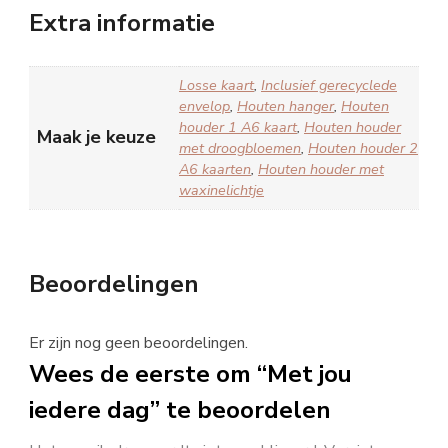
Extra informatie
Losse kaart
,
Inclusief gerecyclede
envelop
,
Houten hanger
,
Houten
houder 1 A6 kaart
,
Houten houder
Maak je keuze
met droogbloemen
,
Houten houder 2
A6 kaarten
,
Houten houder met
waxinelichtje
Beoordelingen
Er zijn nog geen beoordelingen.
Wees de eerste om “Met jou
iedere dag” te beoordelen