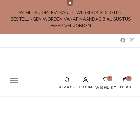
WEGENS ZOMERVAKANTIE WEBSHOP GESLOTEN
BESTELLINGEN WORDEN VANAF MAANDAG 3 AUGUSTUS
WEER VERZONDEN
Kleine rijmpjes en gedichtjes
0
0
SEARCH
LOGIN
€0.00
WISHLIST