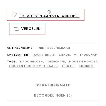
iedere
dag
TOEVOEGEN AAN VERLANGLIJST
aantal
VERGELIJK
ARTIKELNUMMER:
NIET BESCHIKBAAR
CATEGORIEËN:
KAARTEN A6
,
LIEFDE
,
VRIENDSCHAP
TAGS:
DROOGBLOEM
,
GEDICHTJE
,
HOUTEN HOUDER
,
HOUTEN HOUDER MET KAARS
,
HOUTJE
,
KOORDJE
EXTRA INFORMATIE
BEOORDELINGEN (0)