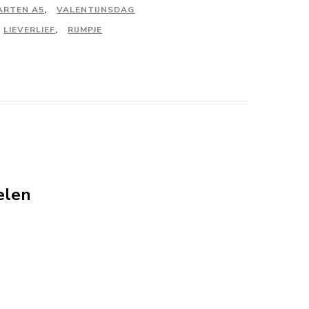
ARTEN A5
,
VALENTIJNSDAG
LIEVERLIEF
,
RIJMPJE
elen