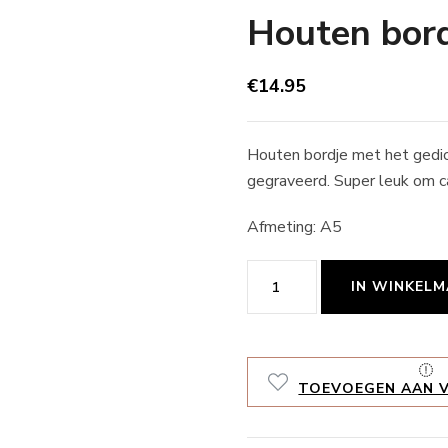
Houten bord
€
14.95
Houten bordje met het gedich
gegraveerd. Super leuk om c
Afmeting: A5
Houten
IN WINKEL
bordje
Precies
goed
TOEVOEGEN AAN V
aantal