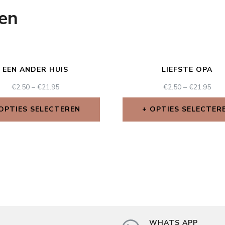
en
EEN ANDER HUIS
LIEFSTE OPA
€
2.50
–
€
21.95
€
2.50
–
€
21.95
OPTIES SELECTEREN
OPTIES SELECTER
WHATS APP