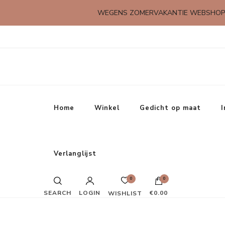
WEGENS ZOMERVAKANTIE WEBSHOP
Kleine rijmpjes en gedichtjes
Home
Winkel
Gedicht op maat
I
Verlanglijst
Verras je moeder met een lief cadeautje
0
0
SEARCH
LOGIN
€0.00
WISHLIST
Verras je vader met een lief cadeautje