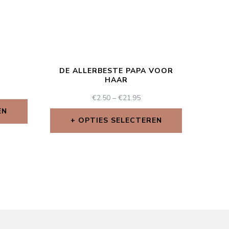
DE ALLERBESTE PAPA VOOR
HAAR
€
2.50
–
€
21.95
EN
OPTIES SELECTEREN