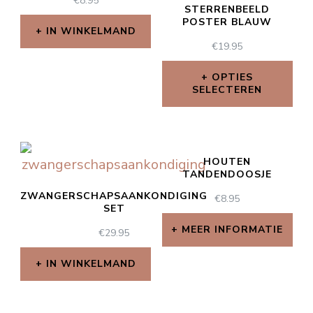
€
8.95
STERRENBEELD
POSTER BLAUW
IN WINKELMAND
€
19.95
OPTIES
SELECTEREN
HOUTEN
TANDENDOOSJE
ZWANGERSCHAPSAANKONDIGING
€
8.95
SET
MEER INFORMATIE
€
29.95
IN WINKELMAND