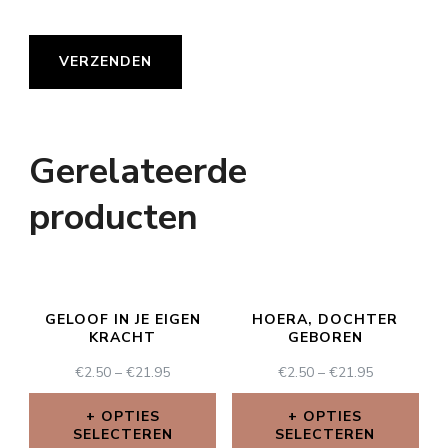
Gerelateerde
producten
GELOOF IN JE EIGEN
HOERA, DOCHTER
KRACHT
GEBOREN
€
2.50
–
€
21.95
€
2.50
–
€
21.95
OPTIES
OPTIES
SELECTEREN
SELECTEREN