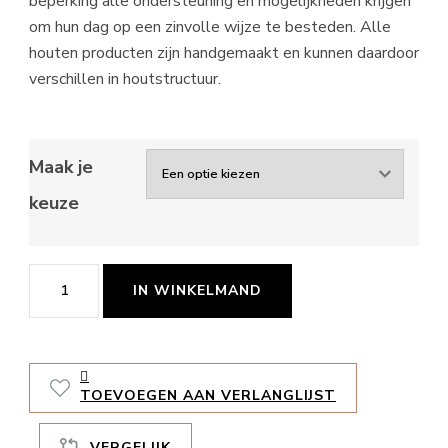
beperking alle ondersteuning en mogelijkheden krijgen
om hun dag op een zinvolle wijze te besteden. Alle
houten producten zijn handgemaakt en kunnen daardoor
verschillen in houtstructuur.
Maak je
keuze
Een
IN WINKELMAND
knuffel
is
wat
TOEVOEGEN AAN VERLANGLIJST
telt
aantal
VERGELIJK