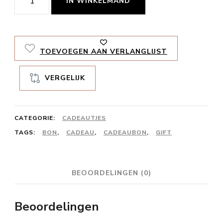
IN WINKELMAND
20
euro
aantal
TOEVOEGEN AAN VERLANGLIJST
VERGELIJK
CATEGORIE:
CADEAUTJES
TAGS:
BON
,
CADEAU
,
CADEAUBON
,
GIFT
BEOORDELINGEN (0)
Beoordelingen