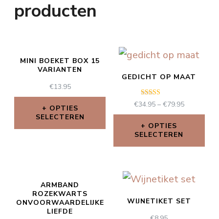
producten
MINI BOEKET BOX 15
VARIANTEN
GEDICHT OP MAAT
€
13.95
Waardering
€
34.95
–
€
79.95
OPTIES
5.00
SELECTEREN
uit 5
OPTIES
SELECTEREN
ARMBAND
ROZEKWARTS
WIJNETIKET SET
ONVOORWAARDELIJKE
LIEFDE
€
8.95