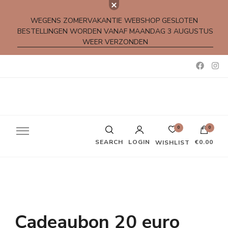
WEGENS ZOMERVAKANTIE WEBSHOP GESLOTEN
BESTELLINGEN WORDEN VANAF MAANDAG 3 AUGUSTUS
WEER VERZONDEN
Kleine rijmpjes en gedichtjes
0
0
SEARCH
LOGIN
€0.00
WISHLIST
Cadeaubon 20 euro