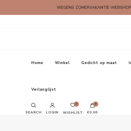
WEGENS ZOMERVAKANTIE WEBSHOP
Kleine rijmpjes en gedichtjes
Home
Winkel
Gedicht op maat
I
Verlanglijst
Verras je moeder met een lief cadeautje
0
0
SEARCH
LOGIN
€0.00
WISHLIST
Verras je vader met een lief cadeautje