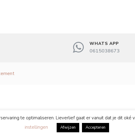
WHATS APP
0615038673
atement
ring te optimaliseren. Lieverlief gaat er vanuit dat je dit oké vindt
instellingen
Afwijzen
Accepteren